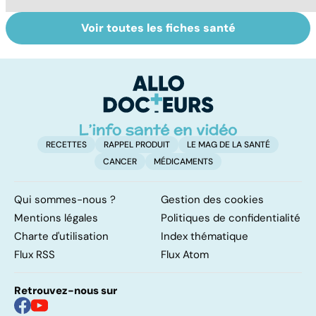
Voir toutes les fiches santé
Tout savoir sur
Inflammation des
Su
les infections
amygdales : que
le
pulmonaires
faire en cas
l'
d'angine ?
RECETTES
RAPPEL PRODUIT
LE MAG DE LA SANTÉ
CANCER
MÉDICAMENTS
Qui sommes-nous ?
Gestion des cookies
Mentions légales
Politiques de confidentialité
Charte d'utilisation
Index thématique
Flux RSS
Flux Atom
Retrouvez-nous sur