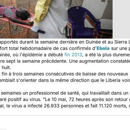
pportés durant la semaine dernière en Guinée et au Sierra L
 fort total hebdomadaire de cas confirmés d'
Ebola
sur une 
uinée, où l'épidémie a débuté
fin 2013
, a été la plus durem
tre sept la semaine précédente. Une augmentation constaté
huit.
 fin à trois semaines consécutives de baisse des nouveaux
blait s'orienter dans la même direction que le Liberia voisi
 semaines un professionnel de santé, qui travaillait dans un
ré positif au virus. "
Le 10 mai, 72 heures après son retour e
tal, le virus a infecté 26.933 personnes et fait 11.120 morts,