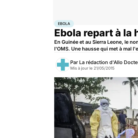
Accueil
Santé
Maladies
Ebola
EBOLA
Ebola repart à la
En Guinée et au Sierra Leone, le n
l'OMS. Une hausse qui met à mal l'
Par
La rédaction d'Allo Doct
Mis à jour le
21/05/2015