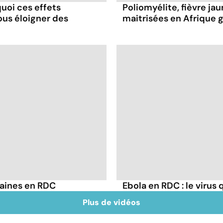
quoi ces effets
Poliomyélite, fièvre jau
ous éloigner des
maitrisées en Afrique 
maines en RDC
Ebola en RDC : le virus
Plus de vidéos