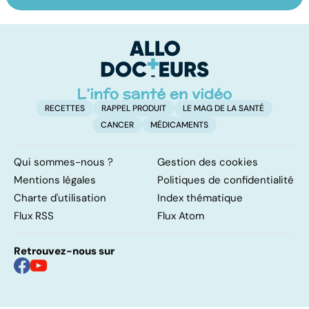
les infections
amygdales : que
le
pulmonaires
faire en cas
l'
d'angine ?
RECETTES
RAPPEL PRODUIT
LE MAG DE LA SANTÉ
CANCER
MÉDICAMENTS
Qui sommes-nous ?
Gestion des cookies
Mentions légales
Politiques de confidentialité
Charte d'utilisation
Index thématique
Flux RSS
Flux Atom
Retrouvez-nous sur