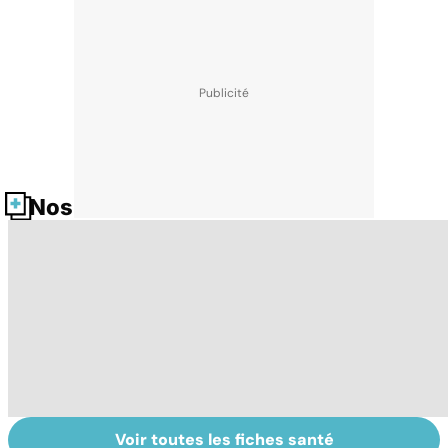
Nos fiches santé
Voir toutes les fiches santé
Tout savoir sur
Inflammation des
Su