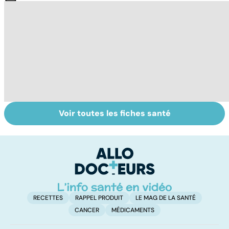
Voir toutes les fiches santé
Tout savoir sur
Inflammation des
Su
les infections
amygdales : que
le
pulmonaires
faire en cas
l'
d'angine ?
RECETTES
RAPPEL PRODUIT
LE MAG DE LA SANTÉ
CANCER
MÉDICAMENTS