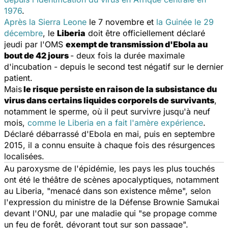
1976
.
Après la Sierra Leone
le 7 novembre et
la Guinée le 29
décembre
, le
Liberia
doit être officiellement déclaré
jeudi par l'OMS
exempt de transmission d'Ebola au
bout de 42 jours
- deux fois la durée maximale
d'incubation - depuis le second test négatif sur le dernier
patient.
Mais
le risque persiste en raison de la subsistance du
virus dans certains liquides corporels de survivants
,
notamment le sperme, où il peut survivre jusqu'à neuf
mois,
comme le Liberia en a fait l'amère expérience
.
Déclaré débarrassé d'Ebola en mai, puis en septembre
2015, il a connu ensuite à chaque fois des résurgences
localisées.
Au paroxysme de l'épidémie, les pays les plus touchés
ont été le théâtre de scènes apocalyptiques, notamment
au Liberia, "menacé dans son existence même", selon
l'expression du ministre de la Défense Brownie Samukai
devant l'ONU, par une maladie qui "se propage comme
un feu de forêt, dévorant tout sur son passage".