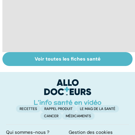
Voir toutes les fiches santé
Tout savoir sur
Inflammation des
Su
les infections
amygdales : que
le
pulmonaires
faire en cas
l'
d'angine ?
RECETTES
RAPPEL PRODUIT
LE MAG DE LA SANTÉ
CANCER
MÉDICAMENTS
Qui sommes-nous ?
Gestion des cookies