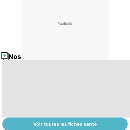
Nos fiches santé
Voir toutes les fiches santé
Donner son corps
La greffe, du
Gr