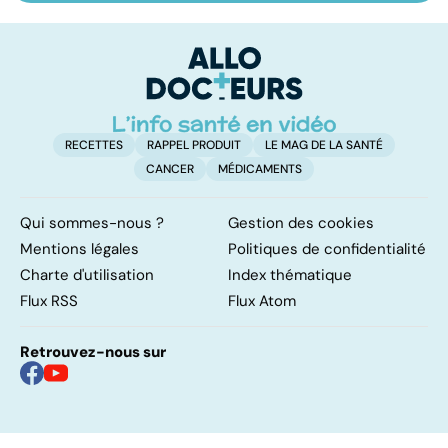
à la science
prélèvement à la
c
transplantation
le
RECETTES
RAPPEL PRODUIT
LE MAG DE LA SANTÉ
CANCER
MÉDICAMENTS
Qui sommes-nous ?
Gestion des cookies
Mentions légales
Politiques de confidentialité
Charte d'utilisation
Index thématique
Flux RSS
Flux Atom
Retrouvez-nous sur