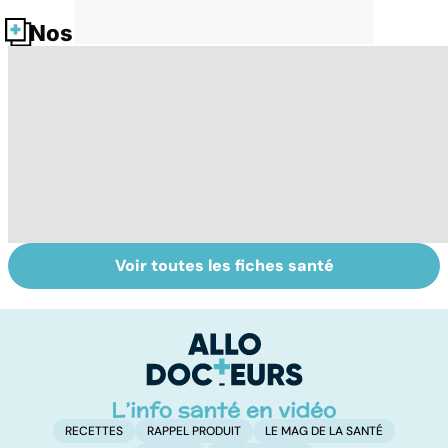
Nos fiches santé
Voir toutes les fiches santé
Tout savoir sur
Inflammation des
Su
les infections
amygdales : que
le
pulmonaires
faire en cas
l'
d'angine ?
RECETTES
RAPPEL PRODUIT
LE MAG DE LA SANTÉ