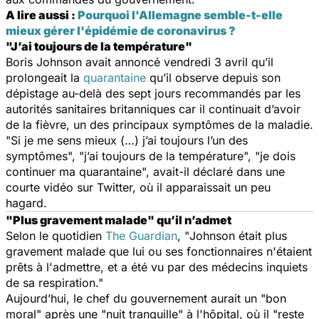
A lire aussi :
Pourquoi l'Allemagne semble-t-elle
mieux gérer l'épidémie de coronavirus ?
"J’ai toujours de la température"
Boris Johnson avait annoncé vendredi 3 avril qu’il
prolongeait la
quarantaine
qu’il observe depuis son
dépistage au-delà des sept jours recommandés par les
autorités sanitaires britanniques car il continuait d’avoir
de la fièvre, un des principaux symptômes de la maladie.
"
Si je me sens mieux (…) j’ai toujours l’un des
symptômes
", "
j’ai toujours de la température
", "
je dois
continuer ma quarantaine
", avait-il déclaré dans une
courte vidéo sur Twitter, où il apparaissait un peu
hagard.
"Plus gravement malade" qu’il n’admet
Selon le quotidien
The Guardian
, "
Johnson était plus
gravement malade que lui ou ses fonctionnaires n'étaient
prêts à l'admettre, et a été vu par des médecins inquiets
de sa respiration
."
Aujourd’hui, le chef du gouvernement aurait un "
bon
moral
" après une "
nuit tranquille
" à l'hôpital, où il
"reste