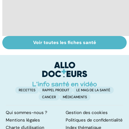
Voir toutes les fiches santé
Tout savoir sur
Inflammation des
Su
les infections
amygdales : que
le
pulmonaires
faire en cas
l'
d'angine ?
RECETTES
RAPPEL PRODUIT
LE MAG DE LA SANTÉ
CANCER
MÉDICAMENTS
Qui sommes-nous ?
Gestion des cookies
Mentions légales
Politiques de confidentialité
Charte d'utilisation
Index thématique