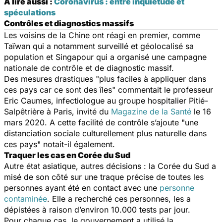
A lire aussi :
Coronavirus : entre inquiétude et
spéculations
Contrôles et diagnostics massifs
Les voisins de la Chine ont réagi en premier, comme
Taïwan qui a notamment surveillé et géolocalisé sa
population et Singapour qui a organisé une campagne
nationale de contrôle et de diagnostic massif.
Des mesures drastiques "
plus faciles à appliquer dans
ces pays car ce sont des îles
" commentait le professeur
Eric Caumes, infectiologue au groupe hospitalier Pitié-
Salpêtrière à Paris, invité du
Magazine de la Santé
le 16
mars 2020. A cette facilité de contrôle s’ajoute "
une
distanciation sociale culturellement plus naturelle dans
ces pays
" notait-il également.
Traquer les cas en Corée du Sud
Autre état asiatique, autres décisions : la Corée du Sud a
misé de son côté sur une traque précise de toutes les
personnes ayant été en contact avec une
personne
contaminée
. Elle a recherché ces personnes, les a
dépistées à raison d’environ 10.000 tests par jour.
Pour chaque cas, le gouvernement a utilisé la