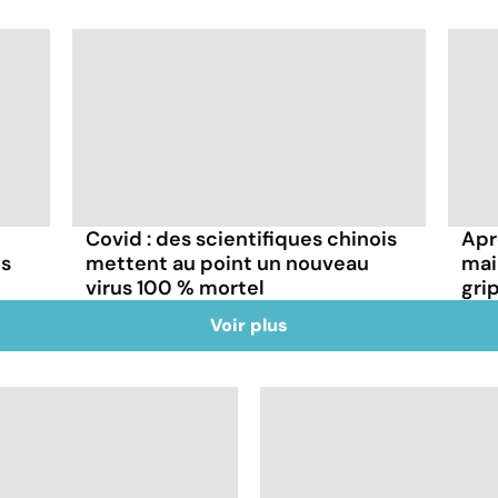
Covid : des scientifiques chinois
Aprè
ns
mettent au point un nouveau
mai
virus 100 % mortel
gri
Voir plus