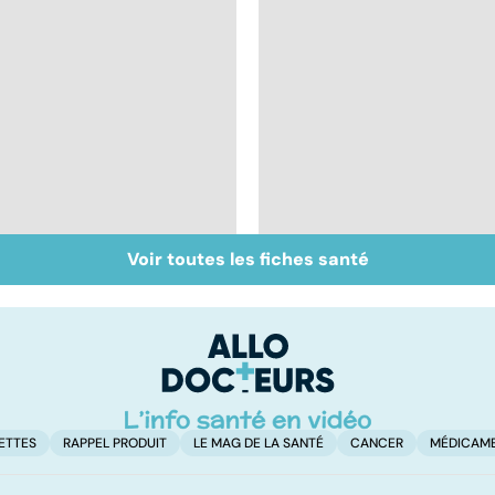
Voir toutes les fiches santé
Inflammation des
Suicide : prévenir le
amygdales : que faire
passage à l'acte
en cas d'angine ?
ETTES
RAPPEL PRODUIT
LE MAG DE LA SANTÉ
CANCER
MÉDICAM