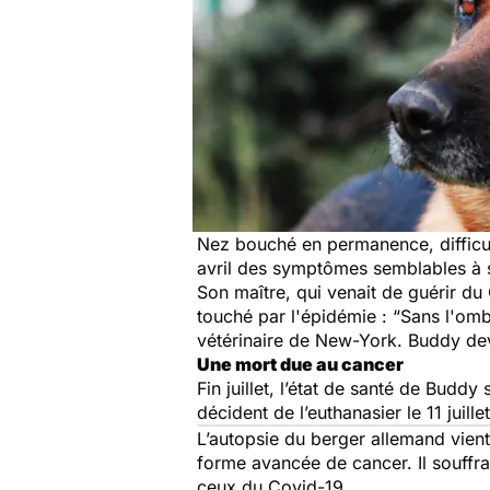
Nez bouché en permanence, difficult
avril des symptômes semblables à 
Son maître, qui venait de guérir d
touché par l'épidémie :
“Sans l'ombr
vétérinaire de New-York. Buddy devi
Une mort due au cancer
Fin juillet, l’état de santé de Budd
décident de l’euthanasier le 11 juille
L’autopsie du berger allemand vient
forme avancée de cancer. Il souffr
ceux du Covid-19.