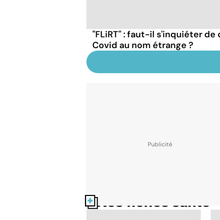
"FLiRT" : faut-il s'inquiéter d
Covid au nom étrange ?
Nos fiches santé