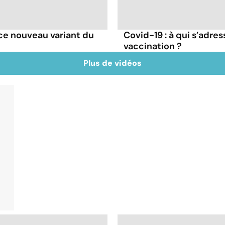
e ce nouveau variant du
Covid-19 : à qui s’adr
vaccination ?
Plus de vidéos