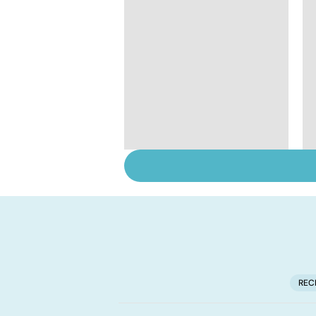
Tout savoir sur les
infections
pulmonaires
REC