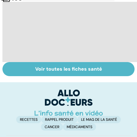
Voir toutes les fiches santé
Tout savoir sur
Inflammation des
Su
les infections
amygdales : que
le
pulmonaires
faire en cas
l'
d'angine ?
RECETTES
RAPPEL PRODUIT
LE MAG DE LA SANTÉ
CANCER
MÉDICAMENTS