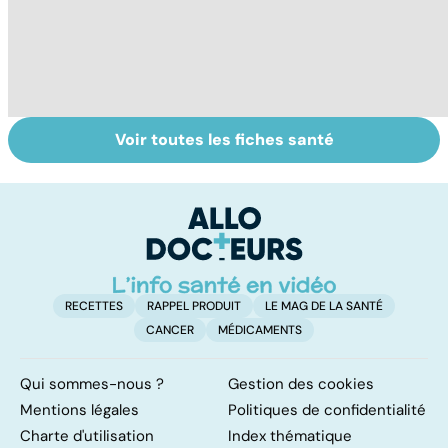
Voir toutes les fiches santé
Tout savoir sur
Inflammation des
Su
les infections
amygdales : que
le
pulmonaires
faire en cas
l'
d'angine ?
RECETTES
RAPPEL PRODUIT
LE MAG DE LA SANTÉ
CANCER
MÉDICAMENTS
Qui sommes-nous ?
Gestion des cookies
Mentions légales
Politiques de confidentialité
Charte d'utilisation
Index thématique