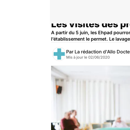
Les visites des 
Accueil
Santé
Maladies
A partir du 5 juin, les Ehpad pourron
l’établissement le permet. Le lavage
Par
La rédaction d'Allo Doct
Mis à jour le
02/06/2020