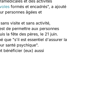
ramédicales et des activités
évoles
formés et encadrés
", a ajouté
our personnes âgées et
sans visite et sans activité,
 est de permettre aux personnes
s la fête des pères, le 21 juin.
né que "
s'il est essentiel d'assurer la
eur santé psychique
".
t bénéficier (eux) aussi