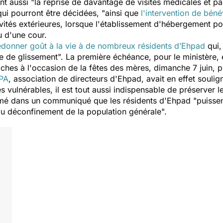
nt aussi "
la reprise de davantage de visites médicales et pa
ui pourront être décidées, "
ainsi que
l'intervention de bén
ivités extérieures, lorsque l'établissement d'hébergement p
u d'une cour.
edonner goût à la vie à de nombreux résidents d’Ehpad
qui, 
 de glissement
". La première échéance, pour le ministère,
hes à l'occasion de la fêtes des mères, dimanche 7 juin, pui
PA
, association de directeurs d'Ehpad, avait en effet soulig
vulnérables, il est tout aussi indispensable de préserver l
lamé dans un communiqué que les résidents d'Ehpad "
puissen
du déconfinement de la population générale
".