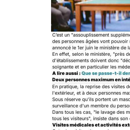
C’est un "
assouplissement suppléme
des personnes âgées vont pouvoir 
annoncé le 1er juin le ministère de l
En effet, selon le ministère, "
près d
d'établissements doivent donc "
déc
soignante et en particulier les mé
A lire aussi :
Que se passe-t-il de
Deux personnes maximum en inté
En pratique, la reprise des visites 
l'extérieur, et à deux personnes 
Sous réserve qu'ils portent un masqu
surveillance d'un membre du person
Dans tous les cas, "
le lavage des ma
tous les visiteurs
", insiste dans so
Visites médicales et activités ex