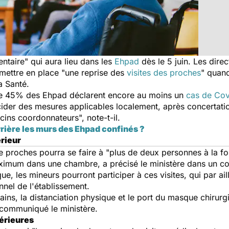
ntaire
" qui aura lieu dans les
Ehpad
dès le 5 juin. Les dire
mettre en place "
une reprise des
visites des proches
" quan
a Santé.
e 45% des Ehpad déclarent encore au moins un
cas de Cov
ider des mesures applicables localement, après concertatio
decins coordonnateurs
", note-t-il.
rrière les murs des Ehpad confinés ?
rieur
de proches pourra se faire à "
plus de deux personnes à la fo
maximum dans une chambre, a précisé le ministère dans un 
e, les mineurs pourront participer à ces visites, qui par ail
nel de l'établissement.
ins, la distanciation physique et le port du masque chirurgi
n communiqué le ministère.
térieures