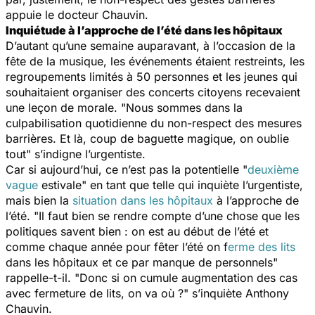
appuie le docteur Chauvin.
Inquiétude à l’approche de l’été dans les hôpitaux
D’autant qu’une semaine auparavant, à l’occasion de la
fête de la musique, les événements étaient restreints, les
regroupements limités à 50 personnes et les jeunes qui
souhaitaient organiser des concerts citoyens recevaient
une leçon de morale. "
Nous sommes dans la
culpabilisation quotidienne du non-respect des mesures
barrières. Et là, coup de baguette magique, on oublie
tout
" s’indigne l’urgentiste.
Car si aujourd’hui, ce n’est pas la potentielle "
deuxième
vague
estivale
" en tant que telle qui inquiète l’urgentiste,
mais bien la
situation dans les hôpitaux
à l’approche de
l’été. "
Il faut bien se rendre compte d’une chose que les
politiques savent bien : on est au début de l’été et
comme chaque année pour fêter l’été on f
erme des lits
dans les hôpitaux et ce par manque de personnels
"
rappelle-t-il. "
Donc si on cumule augmentation des cas
avec fermeture de lits, on va où ?
" s’inquiète Anthony
Chauvin.