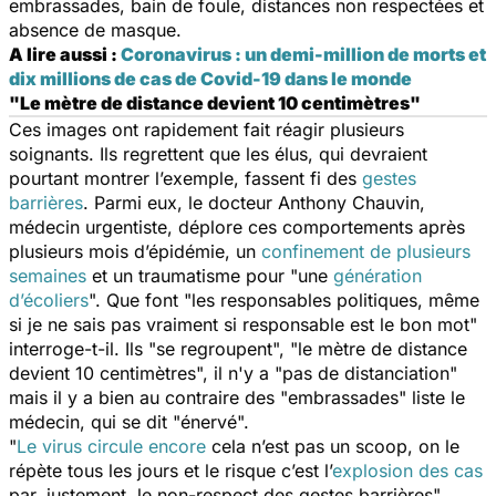
embrassades, bain de foule, distances non respectées et
absence de masque.
A lire aussi :
Coronavirus : un demi-million de morts et
dix millions de cas de Covid-19 dans le monde
"Le mètre de distance devient 10 centimètres"
Ces images ont rapidement fait réagir plusieurs
soignants. Ils regrettent que les élus, qui devraient
pourtant montrer l’exemple, fassent fi des
gestes
barrières
. Parmi eux, le docteur Anthony Chauvin,
médecin urgentiste, déplore ces comportements après
plusieurs mois d’épidémie, un
confinement de plusieurs
semaines
et un traumatisme pour "
une
génération
d’écoliers
". Que font "
les responsables politiques, même
si je ne sais pas vraiment si responsable est le bon mot"
interroge-t-il. Ils "
se regroupent", "le mètre de distance
devient 10 centimètres
", il n'y a "
pas de distanciation"
mais il y a bien au contraire des
"embrassades"
liste le
médecin, qui se dit "
énervé
".
"
Le virus circule encore
cela n’est pas un scoop, on le
répète tous les jours et le risque c’est l’
explosion des cas
par, justement, le non-respect des gestes barrières
"