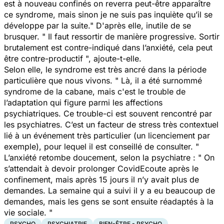
est à nouveau confinés on reverra peut-être apparaître
ce syndrome, mais sinon je ne suis pas inquiète qu’il se
développe par la suite." D'après elle, inutile de se
brusquer. " Il faut ressortir de manière progressive. Sortir
brutalement est contre-indiqué dans l’anxiété, cela peut
être contre-productif ", ajoute-t-elle.
Selon elle, le syndrome est très ancré dans la période
particulière que nous vivons. " Là, il a été surnommé
syndrome de la cabane, mais c'est le trouble de
l’adaptation qui figure parmi les affections
psychiatriques. Ce trouble-ci est souvent rencontré par
les psychiatres. C’est un facteur de stress très contextuel
lié à un événement très particulier (un licenciement par
exemple), pour lequel il est conseillé de consulter. "
L’anxiété retombe doucement, selon la psychiatre : " On
s’attendait à devoir prolonger CovidEcoute après le
confinement, mais après 15 jours il n’y avait plus de
demandes. La semaine qui a suivi il y a eu beaucoup de
demandes, mais les gens se sont ensuite réadaptés à la
vie sociale. "
PSYCHO
PSYCHIATRIE
BIEN-ÊTRE - PSYCHO