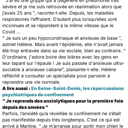
" J’ai eu une grippe qui a dégénéré en pneumonie très
sévère et je me suis retrouvée en réanimation alors que
j’avais 25 ans ", raconte-t-elle. Depuis, les maladies
respiratoires l’effraient. D’autant plus lorsqu’elles sont
inconnues et se répandent à la même vitesse que le
Covid …
" Je suis un peu hypocondriaque et anxieuse de base ",
admet Hélène. Mais avant l'épidémie, elle n'avait jamais
été trop entravée dans sa vie sociale, bien au contraire. "
D'ordinaire, j'adore boire des bières avec les gens en
leur tapant sur l'épaule ! Je suis passée d'anxieuse ultra-
sociable à anxieuse cabane", plaisante-t-elle. Hélène
réfléchit à consulter un spécialiste pour parvenir à
reprendre une vie normale.
A lire aussi :
En Seine-Saint-Denis, les répercussions
psychiatriques du confinement
" Je reprends des anxiolytiques pour la première fois
depuis des années "
Parfois, l’anxiété qu’a réveillée le confinement ne s’était
pas manifestée depuis très longtemps. C’est ce qui est
arrivé à Martine. " Je m’arrange pour sortir mon chien le