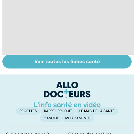
Voir toutes les fiches santé
Violences
Comment tenir
Fa
sexuelles :
ses bonnes
do
comment s'en
résolutions
fa
remettre ?
RECETTES
RAPPEL PRODUIT
LE MAG DE LA SANTÉ
CANCER
MÉDICAMENTS