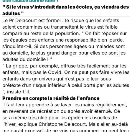
une fausse bonne idée ?
" Si le virus s'introduit dans les écoles, ça viendra des
adultes "
Le Pr Delacourt est formel : le risque que les enfants
soient contaminés ou transmettent le virus est faible
comparé au reste de la population. " On fait reposer sur
les épaules des enfants une responsabilité bien lourde,
s’inquiète-t-il. Si des personnes âgées ou malades sont
au domicile, le plus grand danger pour elles ce sont les
adultes du domicile ! "
" La grippe, par exemple, diffuse très facilement par les
enfants, mais pas le Covid. On ne peut pas faire vivre les
enfants dans un univers qui n’est pas le leur sous
prétexte d’un risque inférieur à celui porté par les adultes
", insiste-t-il.
Prendre en compte la réalité de l'enfance
Il faut leur apprendre à se laver les mains régulièrement,
en revenant de récréation ou après avoir éternué. Ce
sera même très utile pour les épidémies usuelles de
l’hiver, explique Christophe Delacourt. Mais aller au-delà
me parait excessif. Je ne vois pas comment on peut tenir