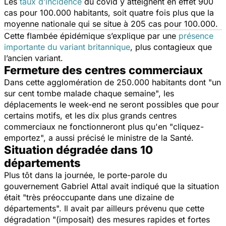
Les
taux d’incidence
du covid y atteignent en effet 900
cas pour 100.000 habitants, soit quatre fois plus que la
moyenne nationale qui se situe à 205 cas pour 100.000.
Cette flambée épidémique s’explique par une
présence
importante du variant britannique
, plus contagieux que
l’ancien variant.
Fermeture des centres commerciaux
Dans cette agglomération de 250.000 habitants dont "
un
sur cent tombe malade chaque semaine
", les
déplacements le week-end ne seront possibles que pour
certains motifs, et les dix plus grands centres
commerciaux ne fonctionneront plus qu'en "
cliquez-
emportez
", a aussi précisé le ministre de la Santé.
Situation dégradée dans 10
départements
Plus tôt dans la journée, le porte-parole du
gouvernement Gabriel Attal avait indiqué que la situation
était "
très préoccupante dans une dizaine de
départements
". Il avait par ailleurs prévenu que cette
dégradation "
(imposait) des mesures rapides et fortes