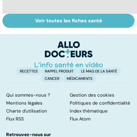
Voir toutes les fiches santé
Tout savoir sur
Inflammation des
Su
les infections
amygdales : que
le
pulmonaires
faire en cas
l'
d'angine ?
RECETTES
RAPPEL PRODUIT
LE MAG DE LA SANTÉ
CANCER
MÉDICAMENTS
Qui sommes-nous ?
Gestion des cookies
Mentions légales
Politiques de confidentialité
Charte d'utilisation
Index thématique
Flux RSS
Flux Atom
Retrouvez-nous sur