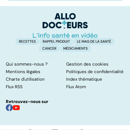
les infections
amygdales : que
le
pulmonaires
faire en cas
l'
d'angine ?
RECETTES
RAPPEL PRODUIT
LE MAG DE LA SANTÉ
CANCER
MÉDICAMENTS
Qui sommes-nous ?
Gestion des cookies
Mentions légales
Politiques de confidentialité
Charte d'utilisation
Index thématique
Flux RSS
Flux Atom
Retrouvez-nous sur