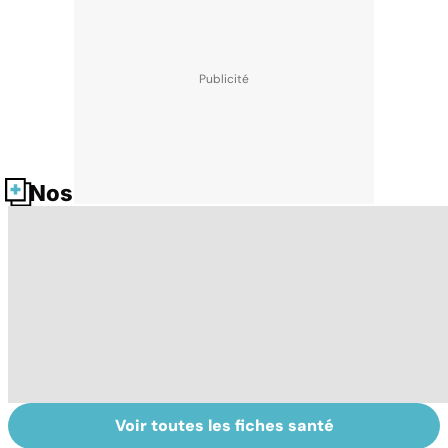
Nos fiches santé
Voir toutes les fiches santé
Tout savoir sur
Inflammation des
Su