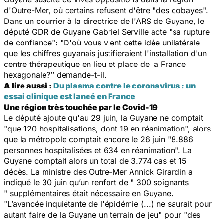
d'Outre-Mer, où certains refusent d'être "des cobayes".
Dans un courrier à la directrice de l'ARS de Guyane, le
député GDR de Guyane Gabriel Serville acte "sa rupture
de confiance": "D'où vous vient cette idée unilatérale
que les chiffres guyanais justifieraient l'installation d'un
centre thérapeutique en lieu et place de la France
hexagonale?’’ demande-t-il.
A lire aussi :
Du plasma contre le coronavirus : un
essai clinique est lancé en France
Une région très touchée par le Covid-19
Le député ajoute qu'au 29 juin, la Guyane ne comptait
"que 120 hospitalisations, dont 19 en réanimation", alors
que la métropole comptait encore le 26 juin "8.886
personnes hospitalisées et 634 en réanimation". La
Guyane comptait alors un total de 3.774 cas et 15
décès. La ministre des Outre-Mer Annick Girardin a
indiqué le 30 juin qu’un renfort de " 300 soignants
" supplémentaires était nécessaire en Guyane.
"L’avancée inquiétante de l'épidémie (...) ne saurait pour
autant faire de la Guyane un terrain de jeu" pour "des