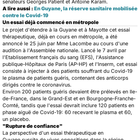
sénateurs Georges Patient et Antoine Karam.
A lire aussi :
En Guyane, la réserve sanitaire mobilisée
contre le Covid-19
Un essai déjà commencé en métropole
Le projet d'étendre à la Guyane et à Mayotte cet essai
thérapeutique, déjà en cours en métropole, a été
annoncé le 25 juin par Mme Lacombe au cours d'une
audition à l'Assemblée nationale. Lancé le 7 avril par
l'Etablissement français du sang (EFS), l'Assistance
publique-Hôpitaux de Paris (AP-HP) et l'Inserm, cet essai
consiste à injecter à des patients souffrant du Covid-19
le plasma de patients guéris, contenant des anticorps
dirigés contre le coronavirus.
Environ 200 patients guéris devaient être prélevés en Ile-
de-France, dans le Grand-Est et en Bourgogne-Franche-
Comté, tandis que l'essai devrait inclure 120 patients en
phase aiguë de Covid-19: 60 recevant le plasma et 60,
un placebo.
"Rupture de confiance"
La perspective d'un essai thérapeutique en
Guyane suscite de vives oppositions dans la région