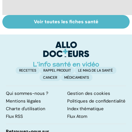
Voir toutes les fiches santé
Tout savoir sur
Inflammation des
Su
les infections
amygdales : que
le
pulmonaires
faire en cas
l'
d'angine ?
RECETTES
RAPPEL PRODUIT
LE MAG DE LA SANTÉ
CANCER
MÉDICAMENTS
Qui sommes-nous ?
Gestion des cookies
Mentions légales
Politiques de confidentialité
Charte d'utilisation
Index thématique
Flux RSS
Flux Atom
Retrouvez-nous sur