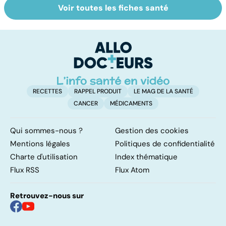
Voir toutes les fiches santé
Tout savoir sur
Inflammation des
Su
les infections
amygdales : que
le
pulmonaires
faire en cas
l'
d'angine ?
RECETTES
RAPPEL PRODUIT
LE MAG DE LA SANTÉ
CANCER
MÉDICAMENTS
Qui sommes-nous ?
Gestion des cookies
Mentions légales
Politiques de confidentialité
Charte d'utilisation
Index thématique
Flux RSS
Flux Atom
Retrouvez-nous sur