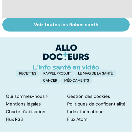
Voir toutes les fiches santé
Tout savoir sur
Inflammation des
Su
les infections
amygdales : que
le
pulmonaires
faire en cas
l'
d'angine ?
RECETTES
RAPPEL PRODUIT
LE MAG DE LA SANTÉ
CANCER
MÉDICAMENTS
Qui sommes-nous ?
Gestion des cookies
Mentions légales
Politiques de confidentialité
Charte d'utilisation
Index thématique
Flux RSS
Flux Atom