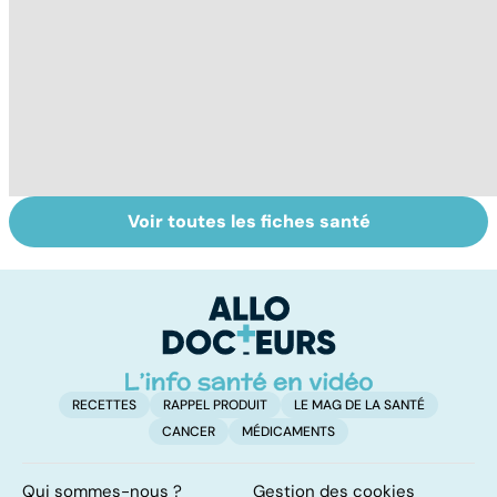
Voir toutes les fiches santé
Tout savoir sur
Inflammation des
Su
les infections
amygdales : que
le
pulmonaires
faire en cas
l'
d'angine ?
RECETTES
RAPPEL PRODUIT
LE MAG DE LA SANTÉ
CANCER
MÉDICAMENTS
Qui sommes-nous ?
Gestion des cookies