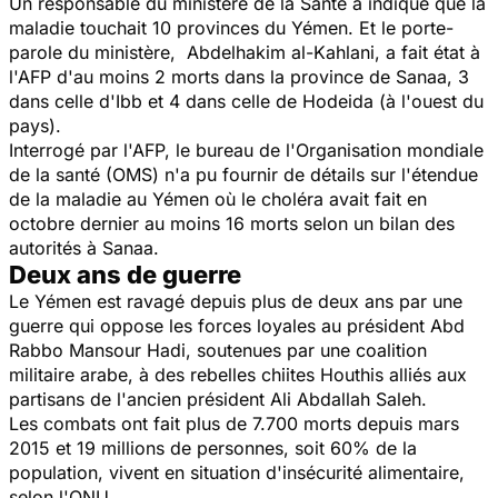
Un responsable du ministère de la Santé a indiqué que la
maladie touchait 10 provinces du Yémen. Et le porte-
parole du ministère, Abdelhakim al-Kahlani, a fait état à
l'AFP d'au moins 2 morts dans la province de Sanaa, 3
dans celle d'Ibb et 4 dans celle de Hodeida (à l'ouest du
pays).
Interrogé par l'AFP, le bureau de l'Organisation mondiale
de la santé (OMS) n'a pu fournir de détails sur l'étendue
de la maladie au Yémen où le choléra avait fait en
octobre dernier au moins 16 morts selon un bilan des
autorités à Sanaa.
Deux ans de guerre
Le Yémen est ravagé depuis plus de deux ans par une
guerre qui oppose les forces loyales au président Abd
Rabbo Mansour Hadi, soutenues par une coalition
militaire arabe, à des rebelles chiites Houthis alliés aux
partisans de l'ancien président Ali Abdallah Saleh.
Les combats ont fait plus de 7.700 morts depuis mars
2015 et 19 millions de personnes, soit 60% de la
population, vivent en situation d'insécurité alimentaire,
selon l'ONU.