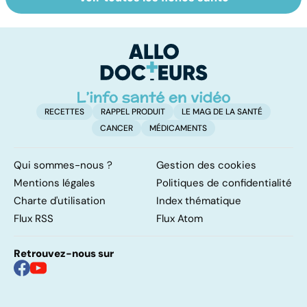
Tout savoir sur
Inflammation des
Su
les infections
amygdales : que
le
pulmonaires
faire en cas
l'
d'angine ?
RECETTES
RAPPEL PRODUIT
LE MAG DE LA SANTÉ
CANCER
MÉDICAMENTS
Qui sommes-nous ?
Gestion des cookies
Mentions légales
Politiques de confidentialité
Charte d'utilisation
Index thématique
Flux RSS
Flux Atom
Retrouvez-nous sur