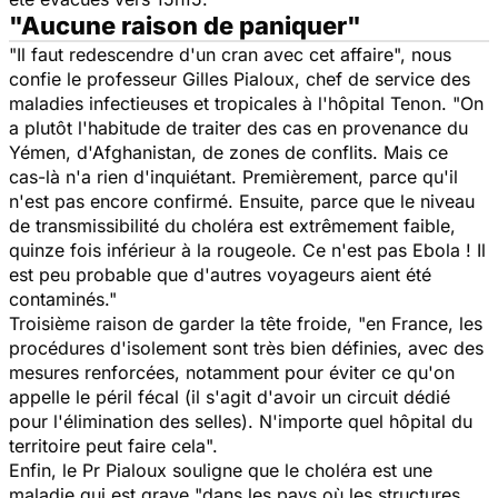
"Aucune raison de paniquer"
"Il faut redescendre d'un cran avec cet affaire", nous
confie le professeur Gilles Pialoux,
chef de service des
maladies infectieuses et tropicales à l'hôpital Tenon. "On
a plutôt l'habitude de traiter des cas en provenance du
Yémen, d'Afghanistan, de zones de conflits. Mais ce
cas-là n'a rien d'inquiétant. Premièrement, parce qu'il
n'est pas encore confirmé. Ensuite, parce que le niveau
de transmissibilité du choléra est extrêmement faible,
quinze fois inférieur à la rougeole. Ce n'est pas Ebola ! Il
est peu probable que d'autres voyageurs aient été
contaminés."
Troisième raison de garder la tête froide, "en France, les
procédures d'isolement sont très bien définies, avec des
mesures renforcées, notamment pour éviter ce qu'on
appelle le péril fécal (il s'agit d'avoir un circuit dédié
pour l'élimination des selles). N'importe quel hôpital du
territoire peut faire cela".
Enfin, le Pr Pialoux souligne que le choléra est une
maladie qui est grave "dans les pays où les structures