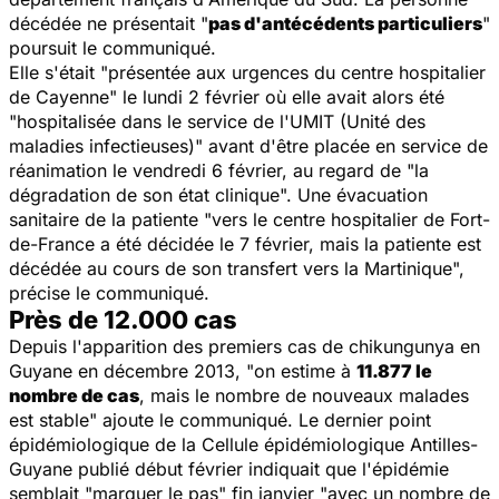
décédée ne présentait "
pas d'antécédents particuliers
"
poursuit le communiqué.
Elle s'était "
présentée aux urgences du centre hospitalier
de Cayenne
" le lundi 2 février où elle avait alors été
"
hospitalisée dans le service de l'UMIT (Unité des
maladies infectieuses)
" avant d'être placée en service de
réanimation le vendredi 6 février, au regard de "
la
dégradation de son état clinique
". Une évacuation
sanitaire de la patiente "
vers le centre hospitalier de Fort-
de-France a été décidée le 7 février, mais la patiente est
décédée au cours de son transfert vers la Martinique
",
précise le communiqué.
Près de 12.000 cas
Depuis l'apparition des premiers cas de chikungunya en
Guyane en décembre 2013, "
on estime à
11.877 le
nombre de cas
, mais le nombre de nouveaux malades
est stable
" ajoute le communiqué. Le dernier point
épidémiologique de la Cellule épidémiologique Antilles-
Guyane publié début février indiquait que l'épidémie
semblait "marquer le pas" fin janvier "
avec un nombre de