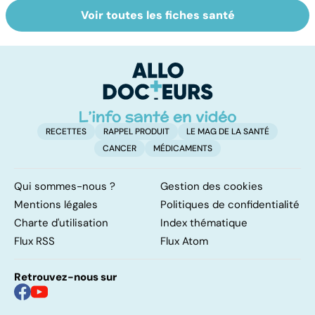
Voir toutes les fiches santé
Tout savoir sur
Inflammation des
Su
les infections
amygdales : que
le
pulmonaires
faire en cas
l'
d'angine ?
RECETTES
RAPPEL PRODUIT
LE MAG DE LA SANTÉ
CANCER
MÉDICAMENTS
Qui sommes-nous ?
Gestion des cookies
Mentions légales
Politiques de confidentialité
Charte d'utilisation
Index thématique
Flux RSS
Flux Atom
Retrouvez-nous sur