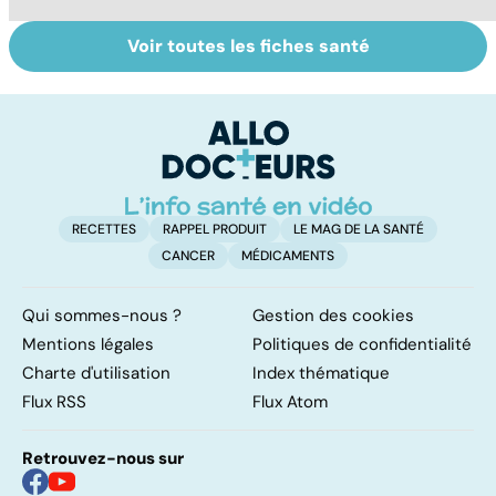
Voir toutes les fiches santé
Tout savoir sur
Inflammation des
Su
les infections
amygdales : que
le
pulmonaires
faire en cas
l'
d'angine ?
RECETTES
RAPPEL PRODUIT
LE MAG DE LA SANTÉ
CANCER
MÉDICAMENTS
Qui sommes-nous ?
Gestion des cookies
Mentions légales
Politiques de confidentialité
Charte d'utilisation
Index thématique
Flux RSS
Flux Atom
Retrouvez-nous sur