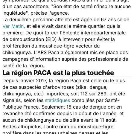
d'un cas autochtone.
"Son état de santé n'inspire aucune
inquiétude",
précise l'agence.
La deuxième personne atteinte est âgée de 67 ans selon
Var Matin
, et elle vivait dans le même quartier que la
première. De quoi forcer l'Entente interdépartementale
de démoustication (EID) à intervenir pour éviter la
prolifération du moustique-tigre vecteur du
chikungunya. L'ARS Paca a également mis en place des
campagnes d'information auprès des professionnels de
santé de la région.
La région PACA est la plus touchée
Depuis janvier 2017, la région Paca est celle où le plus
de cas suspectés d'arboviroses (zika, dengue,
chikungunya, etc.) importées, soit 112 sur 289, ont été
signalés, selon les
statistiques
compilées par Santé-
Publique France. Seulement 15 cas de dengue ont en
revanche été confirmés depuis le début de l'année, et
aucun de chikiungunya ou de zika avant le 11 août.
Aedes albopictus, l’autre nom du moustique-tigre,
prolifère dans les zones urbaines denses et les