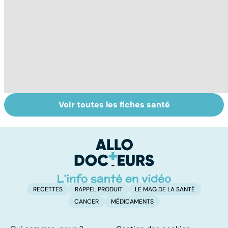
Voir toutes les fiches santé
Le TDAH, un
Accident
Tr
trouble de
vasculaire
dé
l'attention avec
cérébral : l'enfant
p
ou sans
également
hyperactivité
touché
RECETTES
RAPPEL PRODUIT
LE MAG DE LA SANTÉ
CANCER
MÉDICAMENTS