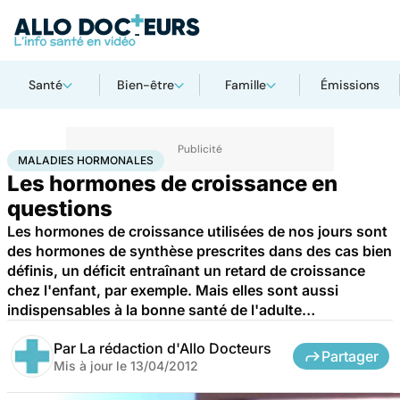
Santé
Bien-être
Famille
Émissions
Accueil
Famille
Enfant
Maladies hormonales
MALADIES HORMONALES
Les hormones de croissance en
questions
Les hormones de croissance utilisées de nos jours sont
des hormones de synthèse prescrites dans des cas bien
définis, un déficit entraînant un retard de croissance
chez l'enfant, par exemple. Mais elles sont aussi
indispensables à la bonne santé de l'adulte…
Par
La rédaction d'Allo Docteurs
Partager
Mis à jour le
13/04/2012