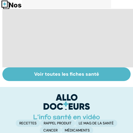
Nos fiches santé
Voir toutes les fiches santé
Comment
Syndrome de
Fl
faciliter la
l'intestin irritable
u
digestion ?
: un trouble
b
encore mal
connu
RECETTES
RAPPEL PRODUIT
LE MAG DE LA SANTÉ
CANCER
MÉDICAMENTS