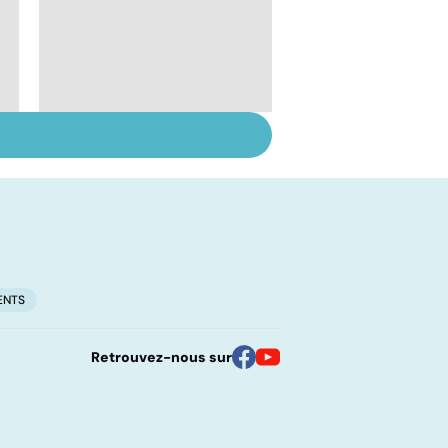
Le lupus, une maladie
complexe
ENTS
Retrouvez-nous sur