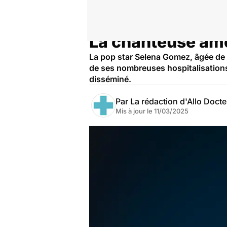
La chanteuse amé
Accueil
Santé
La pop star Selena Gomez, âgée de 2
de ses nombreuses hospitalisations 
disséminé.
Par
La rédaction d'Allo Doct
Mis à jour le
11/03/2025