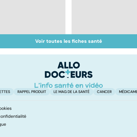
Voir toutes les fiches santé
Inflammation des
Suicide : prévenir le
amygdales : que faire
passage à l'acte
en cas d'angine ?
ETTES
RAPPEL PRODUIT
LE MAG DE LA SANTÉ
CANCER
MÉDICAM
ookies
onfidentialité
que