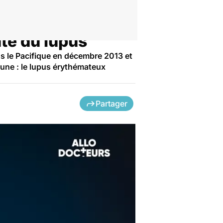
te du lupus
ns le Pacifique en décembre 2013 et
mune : le lupus érythémateux
Partager