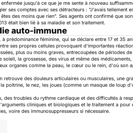
 enfermée jusqu'à ce que je me sente à nouveau suffisamm
gler ses comptes avec ses détracteurs :
"J'avais tellement e
s êtes des moins que rien
". Ses agents ont confirmé que son
 était bien lié à sa maladie et son traitement.
adie auto-immune
 à prédominance féminine, qui se déclare entre 17 et 35 ans
ntre ses propres cellules provoquant d'importantes réactio
ussées, plus ou moins graves, entrecoupées de périodes de
le soleil, la grossesse, des virus et même des médicaments, 
eux organes comme la peau, le cœur ou le rein, d'où son a
retrouve des douleurs articulaires ou musculaires, une gran
la poitrine, le nez, les joues (comme un masque de loup d
 des troubles du rythme cardiaque et des difficultés à resp
'arguments cliniques et biologiques et le traitement a pour o
ies, voire des immunosuppresseurs si nécessaire.