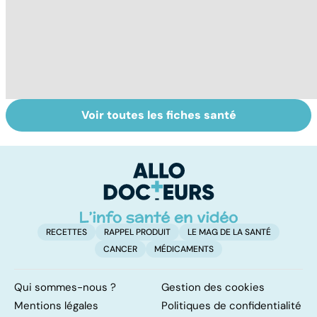
Voir toutes les fiches santé
Fibromes utérins
Tout savoir sur
I
: des tumeurs
les infections
a
bénignes
pulmonaires
fa
d'
RECETTES
RAPPEL PRODUIT
LE MAG DE LA SANTÉ
CANCER
MÉDICAMENTS
Qui sommes-nous ?
Gestion des cookies
Mentions légales
Politiques de confidentialité