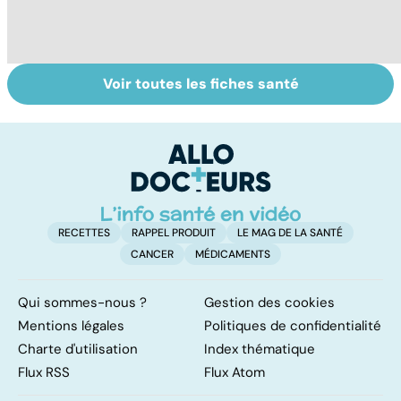
Voir toutes les fiches santé
Tout savoir sur
Inflammation des
Su
les infections
amygdales : que
le
pulmonaires
faire en cas
l'
d'angine ?
RECETTES
RAPPEL PRODUIT
LE MAG DE LA SANTÉ
CANCER
MÉDICAMENTS
Qui sommes-nous ?
Gestion des cookies
Mentions légales
Politiques de confidentialité
Charte d'utilisation
Index thématique
Flux RSS
Flux Atom