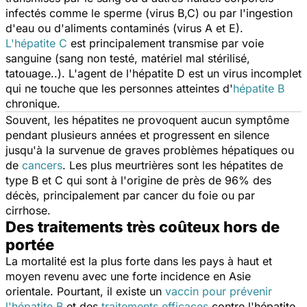
infectés comme le sperme (virus B,C) ou par l'ingestion
d'eau ou d'aliments contaminés (virus A et E).
L'hépatite C
est principalement transmise par voie
sanguine (sang non testé, matériel mal stérilisé,
tatouage..). L'agent de l'hépatite D est un virus incomplet
qui ne touche que les personnes atteintes d'
hépatite B
chronique.
Souvent, les hépatites ne provoquent aucun symptôme
pendant plusieurs années et progressent en silence
jusqu'à la survenue de graves problèmes hépatiques ou
de
cancers
. Les plus meurtrières sont les hépatites de
type B et C qui sont à l'origine de près de 96% des
décès, principalement par cancer du foie ou par
cirrhose.
Des traitements très coûteux hors de
portée
La mortalité est la plus forte dans les pays à haut et
moyen revenu avec une forte incidence en Asie
orientale. Pourtant, il existe un
vaccin pour prévenir
l'hépatite B
et des
traitements efficaces
contre l'hépatite