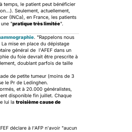
à temps, le patient peut bénéficier
ion...). Seulement, actuellement,
cer (INCa), en France, les patients
 une "
pratique très limitée
".
ammographie
. "
Rappelons nous
 La mise en place du dépistage
rétaire général de l'AFEF dans un
ie du foie devrait être prescrite à
dement, doublant parfois de taille
stade de petite tumeur (moins de 3
se le Pr de Ledinghen.
formés, et à 20.000 généralistes,
nt disponible fin juillet. Chaque
e lui la
troisième cause de
AFEF déclare à l'AFP n'avoir "aucun