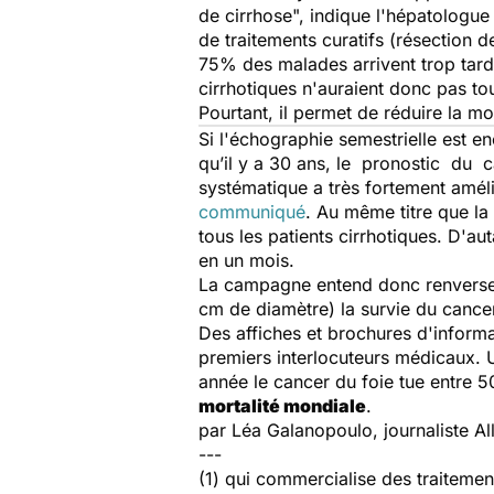
de cirrhose
", indique l'hépatologue
de traitements curatifs (résection d
75% des malades arrivent trop tard,
cirrhotiques n'auraient donc pas to
Pourtant, il permet de réduire la m
Si l'échographie semestrielle est en
qu’il y a 30 ans, le pronostic du 
systématique a très fortement amél
communiqué
. Au même titre que la
tous les patients cirrhotiques. D'au
en un mois.
La campagne entend donc renverser
cm de diamètre) la survie du cancer
Des affiches et brochures d'informa
premiers interlocuteurs médicaux. U
année le cancer du foie tue entre 50
mortalité mondiale
.
par Léa Galanopoulo, journaliste Al
---
(1) qui commercialise des traitemen