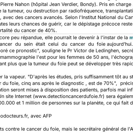
 Pierre Nahon (hôpital Jean Verdier, Bondy). Pris en charge 
e la tumeur, ou destruction par radiofréquence, transplantat
 avec des cancers avancés. Selon l'Institut National du Can
utes leurs chances de guérir, car le dépistage précoce reste
ortalité du cancer de 40%.
core peu répandue, elle pourrait le devenir à l'instar de la
m
cancer du sein était celui du cancer du foie aujourd’hui.
ioré ce pronostic
", souligne le Pr Victor de Ledinghen, sec
 mammographie l'est pour les femmes de 50 ans, l'échograph
tant plus que la tumeur du foie peut se développer très rapi
 la vapeur. "
D'après les études, pris suffisamment tôt au 
 du foie, cinq ans après le diagnostic , est de 70%
", préci
tion seront mises à disposition des patients, parfois mal in
n site Internet (www.detectioncancerdufoie.fr) sera égaleme
0.000 et 1 million de personnes sur la planète, ce qui fait d
lodocteurs.fr, avec AFP
ts contre le cancer du foie, mais le secrétaire général de l'