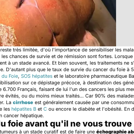
reste très limitée, d'où l'importance de sensibiliser les mal
s les chances de survie et de rémission sont fortes. Lorsqu
ent à un stade avancé. Et bien souvent, les traitements ne s
. D'autant plus que le taux de survie du cancer du foie à 5 
 du Foie
,
SOS hépatites
et le laboratoire pharmaceutique B
ilisation sur ce dépistage précoce, à destination des généra
6.700 Français, faisant de lui l'un des cancers les plus meu
tre évités, ou du moins mieux traités… Car 90% des malade
er. La
cirrhose
est généralement causée par une consommat
e les
hépatites B
et
C
ou encore le diabète et l'obésité. En
un cancer hépatique.
u foie avant qu'il ne vous trouve
umeurs à un stade curatif est de faire une
échographie ab