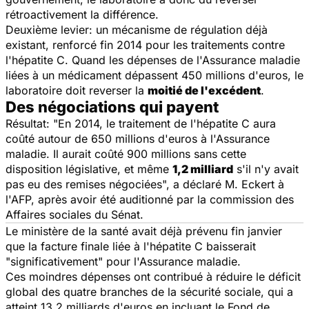
rétroactivement la différence.
Deuxième levier: un mécanisme de régulation déjà
existant, renforcé fin 2014 pour les traitements contre
l'hépatite C. Quand les dépenses de l'Assurance maladie
liées à un médicament dépassent 450 millions d'euros, le
laboratoire doit reverser la
moitié de l'excédent
.
Des négociations qui payent
Résultat: "
En 2014, le traitement de l'hépatite C aura
coûté autour de 650 millions d'euros à l'Assurance
maladie. Il aurait coûté 900 millions sans cette
disposition législative, et même
1,2 milliard
s'il n'y avait
pas eu des remises négociées
", a déclaré M. Eckert à
l'AFP, après avoir été auditionné par la commission des
Affaires sociales du Sénat.
Le ministère de la santé avait déjà prévenu fin janvier
que la facture finale liée à l'hépatite C baisserait
"
significativement
" pour l'Assurance maladie.
Ces moindres dépenses ont contribué à réduire le déficit
global des quatre branches de la sécurité sociale, qui a
atteint 13,2 milliards d'euros en incluant le Fond de