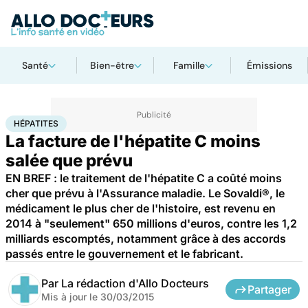
Santé
Bien-être
Famille
Émissions
Accueil
Santé
Société
Économie
Hépatites
HÉPATITES
La facture de l'hépatite C moins
salée que prévu
EN BREF : le traitement de l'hépatite C a coûté moins
cher que prévu à l'Assurance maladie. Le Sovaldi®, le
médicament le plus cher de l'histoire, est revenu en
2014 à "seulement" 650 millions d'euros, contre les 1,2
milliards escomptés, notamment grâce à des accords
passés entre le gouvernement et le fabricant.
Par
La rédaction d'Allo Docteurs
Partager
Mis à jour le
30/03/2015