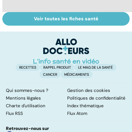
Voir toutes les fiches santé
Comment tenir
BPCO, la
L
ses bonnes
bronchite du
q
résolutions
fumeur
v
a
!
RECETTES
RAPPEL PRODUIT
LE MAG DE LA SANTÉ
CANCER
MÉDICAMENTS
Qui sommes-nous ?
Gestion des cookies
Mentions légales
Politiques de confidentialité
Charte d'utilisation
Index thématique
Flux RSS
Flux Atom
Retrouvez-nous sur