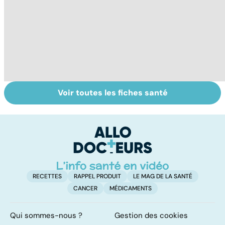
Voir toutes les fiches santé
Tout savoir sur
Inflammation des
Su
les infections
amygdales : que
le
pulmonaires
faire en cas
l'
d'angine ?
RECETTES
RAPPEL PRODUIT
LE MAG DE LA SANTÉ
CANCER
MÉDICAMENTS
Qui sommes-nous ?
Gestion des cookies