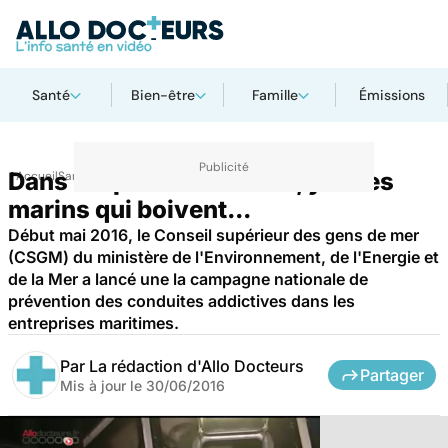
Santé
Bien-être
Famille
Émissions
Dans les ports de France, y'a des
Accueil
Santé
Maladies
Drogues et addictions
marins qui boivent...
Début mai 2016, le Conseil supérieur des gens de mer
(CSGM) du ministère de l'Environnement, de l'Energie et
de la Mer a lancé une la campagne nationale de
prévention des conduites addictives dans les
entreprises maritimes.
Par
La rédaction d'Allo Docteurs
Partager
Mis à jour le
30/06/2016