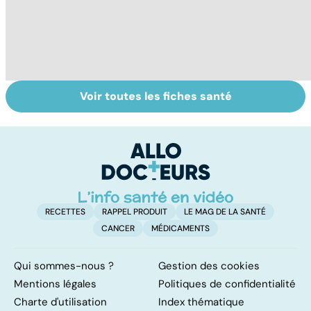
Voir toutes les fiches santé
Tout savoir sur
Inflammation des
Su
les infections
amygdales : que
le
pulmonaires
faire en cas
l'
d'angine ?
RECETTES
RAPPEL PRODUIT
LE MAG DE LA SANTÉ
CANCER
MÉDICAMENTS
Qui sommes-nous ?
Gestion des cookies
Mentions légales
Politiques de confidentialité
Charte d'utilisation
Index thématique