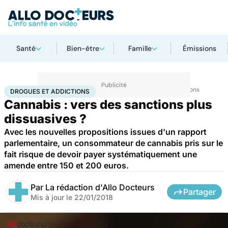
Santé
Bien-être
Famille
Émissions
Accueil
Santé
Maladies
Drogues et addictions
Drogues et addictions
DROGUES ET ADDICTIONS
Cannabis : vers des sanctions plus
dissuasives ?
Avec les nouvelles propositions issues d'un rapport
parlementaire, un consommateur de cannabis pris sur le
fait risque de devoir payer systématiquement une
amende entre 150 et 200 euros.
Par
La rédaction d'Allo Docteurs
Partager
Mis à jour le
22/01/2018