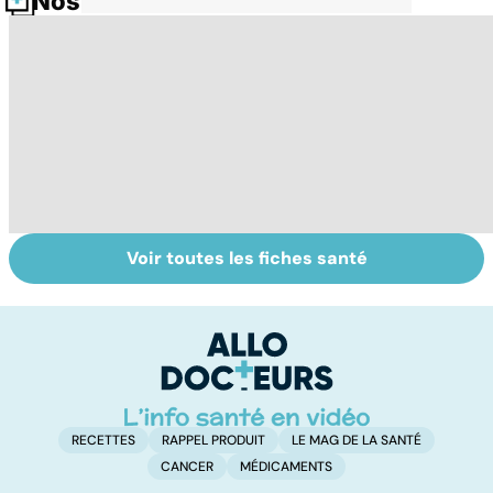
Nos fiches santé
Voir toutes les fiches santé
Cannabis : une
Accro au sucre ?
Mo
vraie
s
dépendance
d
RECETTES
RAPPEL PRODUIT
LE MAG DE LA SANTÉ
CANCER
MÉDICAMENTS