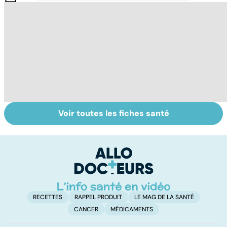
Voir toutes les fiches santé
Comment tenir
Burn-out :
L
ses bonnes
l'épuisement
q
résolutions
professionnel
v
a
!
RECETTES
RAPPEL PRODUIT
LE MAG DE LA SANTÉ
CANCER
MÉDICAMENTS