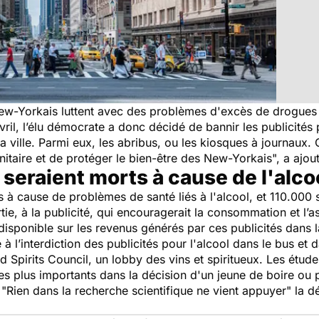
New-Yorkais luttent avec des problèmes d'excès de drogues 
ril, l’élu démocrate a donc décidé de bannir les publicités
a ville. Parmi eux, les abribus, ou les kiosques à journaux.
anitaire et de protéger le bien-être des New-Yorkais
", a ajou
seraient morts à cause de l'alco
 à cause de problèmes de santé liés à l'alcool, et 110.000
rtie, à la publicité, qui encouragerait la consommation et l’
t disponible sur les revenus générés par ces publicités dans 
 à l’interdiction des publicités pour l'alcool dans le bus et 
ed Spirits Council, un lobby des vins et spiritueux. Les étud
 les plus importants dans la décision d'un jeune de boire ou p
 "
Rien dans la recherche scientifique ne vient appuyer
" la d