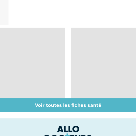
Voir toutes les fiches santé
Inflammation des
Suicide : prévenir le
amygdales : que faire
passage à l'acte
en cas d'angine ?