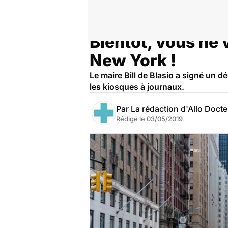
Bientôt, vous ne 
Accueil
Santé
New York !
Le maire Bill de Blasio a signé un d
les kiosques à journaux.
Par
La rédaction d'Allo Doct
Rédigé le
03/05/2019