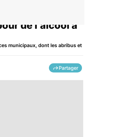
our de l’alcool à
paces municipaux, dont les abribus et
Partager