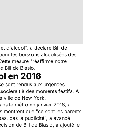
et d'alcool
", a déclaré Bill de
 pour les boissons alcoolisées des
 Cette mesure "
réaffirme notre
té Bill de Blasio.
ol en 2016
 se sont rendus aux urgences,
associerait à des moments festifs. A
la ville de New York.
dans le métro en janvier 2018, a
es montrent que "
ce sont les parents
as, pas la publicité
", a avancé
écision de Bill de Blasio, a ajouté le