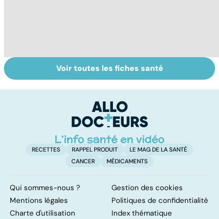
Voir toutes les fiches santé
Tout savoir sur
Inflammation des
Su
les infections
amygdales : que
le
pulmonaires
faire en cas
l'
d'angine ?
RECETTES
RAPPEL PRODUIT
LE MAG DE LA SANTÉ
CANCER
MÉDICAMENTS
Qui sommes-nous ?
Gestion des cookies
Mentions légales
Politiques de confidentialité
Charte d'utilisation
Index thématique