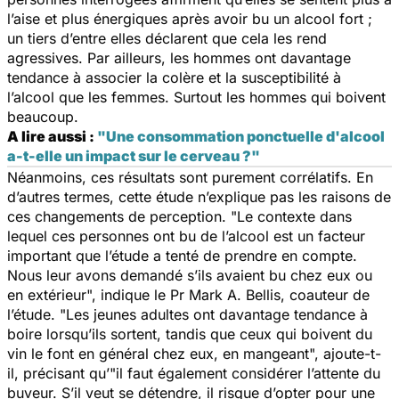
l’aise et plus énergiques après avoir bu un alcool fort ;
un tiers d’entre elles déclarent que cela les rend
agressives. Par ailleurs, les hommes ont davantage
tendance à associer la colère et la susceptibilité à
l’alcool que les femmes. Surtout les hommes qui boivent
beaucoup.
A lire aussi :
"Une consommation ponctuelle d'alcool
a-t-elle un impact sur le cerveau ?"
Néanmoins, ces résultats sont purement corrélatifs. En
d’autres termes, cette étude n’explique pas les raisons de
ces changements de perception. "
Le contexte dans
lequel ces personnes ont bu de l’alcool est un facteur
important que l’étude a tenté de prendre en compte.
Nous leur avons demandé s’ils avaient bu chez eux ou
en extérieur
", indique le Pr Mark A. Bellis, coauteur de
l’étude. "
Les jeunes adultes ont davantage tendance à
boire lorsqu’ils sortent, tandis que ceux qui boivent du
vin le font en général chez eux, en mangeant
", ajoute-t-
il, précisant qu’"
i
l faut également considérer l’attente du
buveur. S’il veut se détendre, il risque d’opter pour une