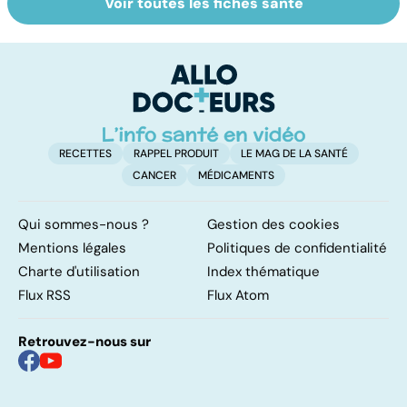
Voir toutes les fiches santé
Tout savoir sur
Covid-19 : tout
I
les infections
savoir sur la
a
pulmonaires
maladie
fa
d'
RECETTES
RAPPEL PRODUIT
LE MAG DE LA SANTÉ
CANCER
MÉDICAMENTS
Qui sommes-nous ?
Gestion des cookies
Mentions légales
Politiques de confidentialité
Charte d'utilisation
Index thématique
Flux RSS
Flux Atom
Retrouvez-nous sur