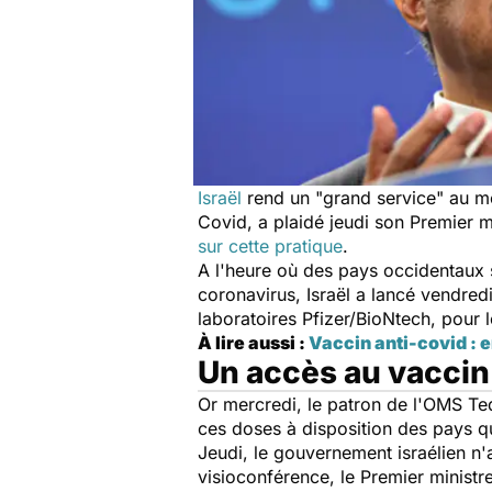
Israël
rend un "
grand service
" au m
Covid, a plaidé jeudi son Premier m
sur cette pratique
.
A l'heure où des pays occidentaux 
coronavirus, Israël a lancé vendre
laboratoires Pfizer/BioNtech, pour 
À lire aussi :
Vaccin anti-covid : e
Un accès au vaccin
Or mercredi, le patron de l'OMS 
ces doses à disposition des pays qu
Jeudi, le gouvernement israélien n
visioconférence, le Premier ministr