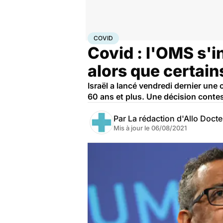
Accueil
Santé
Médicaments
Covid
COVID
Covid : l'OMS s'in
alors que certai
Israël a lancé vendredi dernier un
60 ans et plus. Une décision contes
Par
La rédaction d'Allo Doct
Mis à jour le
06/08/2021