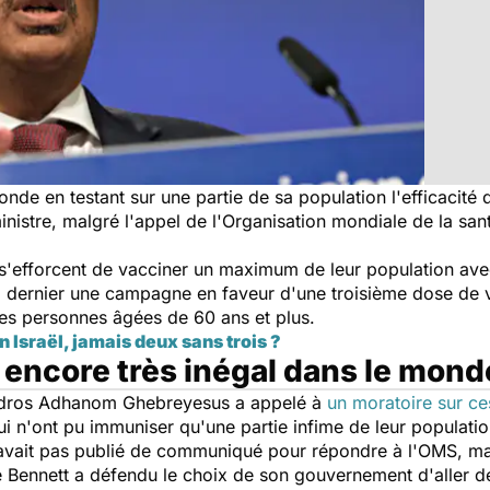
onde en testant sur une partie de sa population l'efficacité 
inistre, malgré l'appel de l'Organisation mondiale de la s
s'efforcent de vacciner un maximum de leur population ave
di dernier une campagne en faveur d'une troisième dose de 
les personnes âgées de 60 ans et plus.
n Israël, jamais deux sans trois ?
 encore très inégal dans le mon
Tedros Adhanom Ghebreyesus a appelé à
un moratoire sur ce
i n'ont pu immuniser qu'une partie infime de leur populatio
'avait pas publié de communiqué pour répondre à l'OMS, mai
e Bennett a défendu le choix de son gouvernement d'aller de