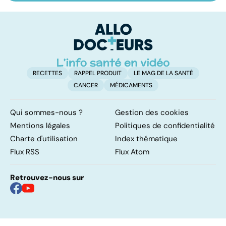
les infections
savoir sur la
a
pulmonaires
maladie
fa
d'
RECETTES
RAPPEL PRODUIT
LE MAG DE LA SANTÉ
CANCER
MÉDICAMENTS
Qui sommes-nous ?
Gestion des cookies
Mentions légales
Politiques de confidentialité
Charte d'utilisation
Index thématique
Flux RSS
Flux Atom
Retrouvez-nous sur