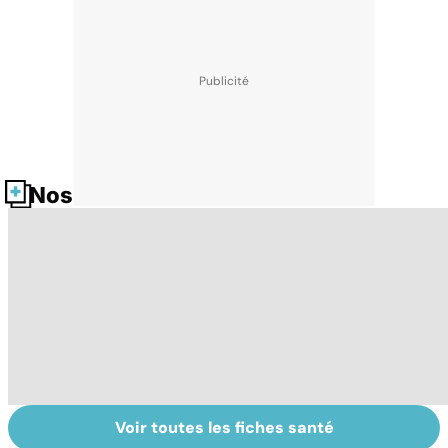
Nos fiches santé
Voir toutes les fiches santé
Tout savoir sur
Covid-19 : tout
I