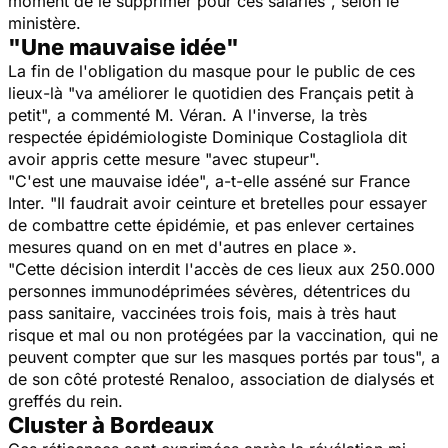
moment de le supprimer pour ces salariés", selon le
ministère.
"Une mauvaise idée"
La fin de l'obligation du masque pour le public de ces
lieux-là "va améliorer le quotidien des Français petit à
petit", a commenté M. Véran. A l'inverse, la très
respectée épidémiologiste Dominique Costagliola dit
avoir appris cette mesure "avec stupeur".
"C'est une mauvaise idée", a-t-elle asséné sur France
Inter. "Il faudrait avoir ceinture et bretelles pour essayer
de combattre cette épidémie, et pas enlever certaines
mesures quand on en met d'autres en place ».
"Cette décision interdit l'accès de ces lieux aux 250.000
personnes immunodéprimées sévères, détentrices du
pass sanitaire, vaccinées trois fois, mais à très haut
risque et mal ou non protégées par la vaccination, qui ne
peuvent compter que sur les masques portés par tous", a
de son côté protesté Renaloo, association de dialysés et
greffés du rein.
Cluster à Bordeaux