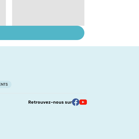
Inflammation des
amygdales : que faire
en cas d'angine ?
ENTS
Retrouvez-nous sur