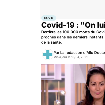
Accueil
Santé
Covid
COVID
Covid-19 : "On lui
Derrière les 100.000 morts du Covid
proches dans les derniers instants
de la santé.
Par
La rédaction d'Allo Doct
Mis à jour le
15/04/2021