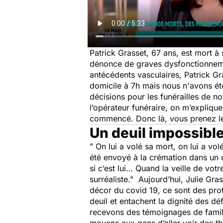
Patrick Grasset, 67 ans, est mort à
dénonce de graves dysfonctionnemen
antécédents vasculaires, Patrick Gras
domicile à 7h mais nous n'avons ét
décisions pour les funérailles de n
l’opérateur funéraire, on m’expliqu
commencé. Donc là, vous prenez le
Un deuil impossibl
" On lui a volé sa mort, on lui a vol
été envoyé à la crémation dans un d
si c’est lui… Quand la veille de vo
surréaliste."
Aujourd’hui, Julie Gras
décor du covid 19, ce sont des prot
deuil et entachent la dignité des d
recevons des témoignages de familles