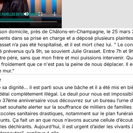
 son domicile, près de Châlons-en-Champagne, le 25 mars 20
ts dans sa prise en charge et a déposé plusieurs plaintes
set n’a pas été hospitalisé, et il est mort chez lui. "
Le con
é prévenus qu’à 9h
,
se souvient Julie Grasset.
Entre 7h et 9h
otre père, sans que mon frère et moi puissions intervenir. Q
e froidement que ce n'est pas la peine de nous déplacer. Il e
 mur."
e
é sa dignité… il est parti sous une bâche et il a été mis en b
élai complètement illégal. Le deuil pour nous est impossible
tre 37ème anniversaire vous découvrez sur un bureau l’urne d
set souhaite alerter sur la souffrance de milliers de famill
ocoles sanitaires drastiques, notamment sur le plan funérai
éfunts. Ça fait un an que nous n’avons aucune cellule d’éco
 déchirants. Aujourd’hui, il est urgent d’aider les vivants à