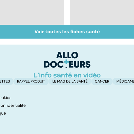
Voir toutes les fiches santé
Covid-19 : tout savoir
Dérèglement
sur la maladie
hormonal : et si
c'était les
surrénales ?
ETTES
RAPPEL PRODUIT
LE MAG DE LA SANTÉ
CANCER
MÉDICAM
ookies
onfidentialité
que