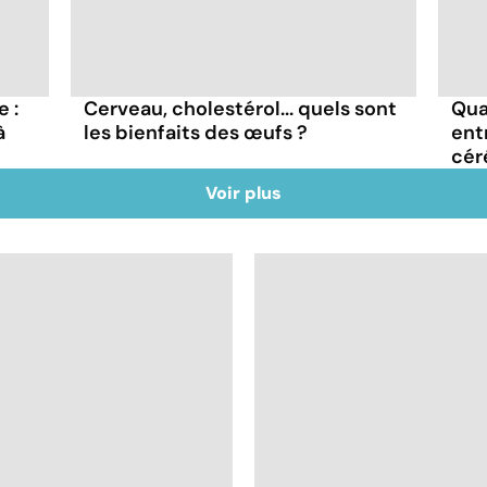
 :
Cerveau, cholestérol... quels sont
Qua
à
les bienfaits des œufs ?
ent
cér
Voir plus