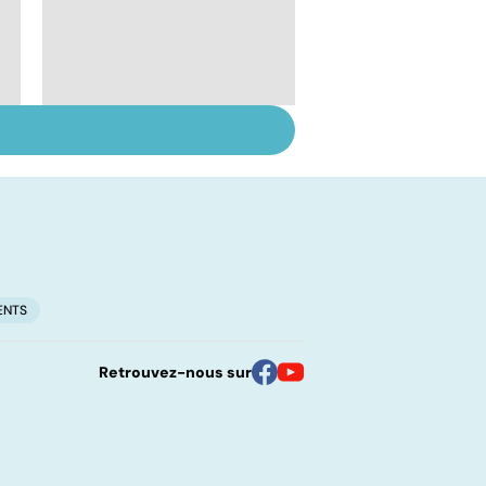
Fatigue chronique :
un syndrome mal
connu
ENTS
Retrouvez-nous sur