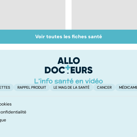
Voir toutes les fiches santé
Maladie de
Tout savoir sur le
Huntington : une
cerveau
affection
neurologique
incurable
ETTES
RAPPEL PRODUIT
LE MAG DE LA SANTÉ
CANCER
MÉDICAM
ookies
onfidentialité
que