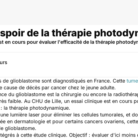
rveau et neurologie
espoir de la thérapie photod
est en cours pour évaluer l'efficacité de la thérapie photod
eurs
de glioblastome sont diagnostiqués en France. Cette
tume
me cause de décès par cancer chez le jeune adulte.
nce du glioblastome est la chirurgie ou encore la radiothéra
 très faible. Au CHU de Lille, un essai clinique est en cours
 : la thérapie photodynamique.
ne lumière laser pour éliminer les cellules tumorales, et do
uée en dermatologie et pour certains cancers ovariens, cette
e glioblastome.
égrés à cette étude clinique. Objectif : évaluer d'ici moins 