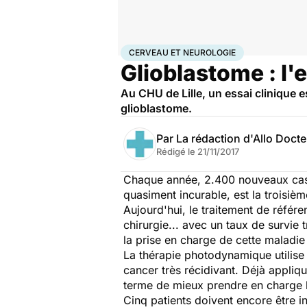
Accueil
Santé
Maladies
Maladies neurologiques
Ce
CERVEAU ET NEUROLOGIE
Glioblastome : l'
Au CHU de Lille, un essai clinique 
glioblastome.
Par
La rédaction d'Allo Doct
Rédigé le
21/11/2017
Chaque année, 2.400 nouveaux cas 
quasiment incurable, est la troisiè
Aujourd'hui, le traitement de référe
chirurgie... avec un taux de survie
la prise en charge de cette maladie
La thérapie photodynamique utilise u
cancer très récidivant. Déjà appliq
terme de mieux prendre en charge l
Cinq patients doivent encore être int