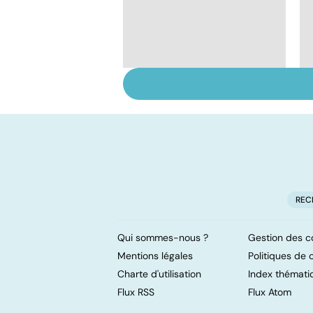
Narcolepsie : des
crises de sommeil
involontaires
REC
Qui sommes-nous ?
Gestion des c
Mentions légales
Politiques de c
Charte d'utilisation
Index thémati
Flux RSS
Flux Atom