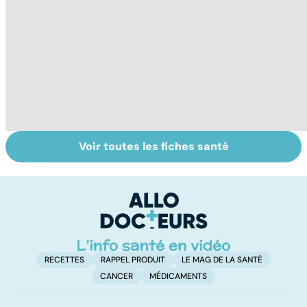
Voir toutes les fiches santé
Le café : une
Les aidants
Al
mine d'or pour
familiaux aussi
d
notre santé ?
ont besoin d'aide
di
tr
RECETTES
RAPPEL PRODUIT
LE MAG DE LA SANTÉ
CANCER
MÉDICAMENTS