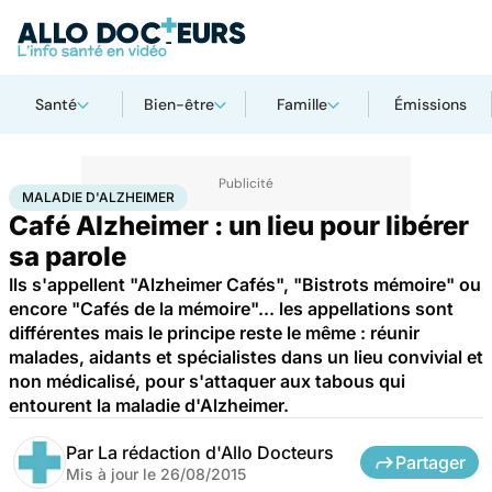
Santé
Bien-être
Famille
Émissions
Accueil
Santé
Maladies
Maladie d'Alzheimer
MALADIE D'ALZHEIMER
Café Alzheimer : un lieu pour libérer
sa parole
Ils s'appellent "Alzheimer Cafés", "Bistrots mémoire" ou
encore "Cafés de la mémoire"... les appellations sont
différentes mais le principe reste le même : réunir
malades, aidants et spécialistes dans un lieu convivial et
non médicalisé, pour s'attaquer aux tabous qui
entourent la maladie d'Alzheimer.
Par
La rédaction d'Allo Docteurs
Partager
Mis à jour le
26/08/2015