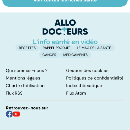
Troubles anxieux,
Un rhume, ça se
Le
une anxiété
soigne ?
m
envahissante
no
RECETTES
RAPPEL PRODUIT
LE MAG DE LA SANTÉ
CANCER
MÉDICAMENTS
Qui sommes-nous ?
Gestion des cookies
Mentions légales
Politiques de confidentialité
Charte d'utilisation
Index thématique
Flux RSS
Flux Atom
Retrouvez-nous sur