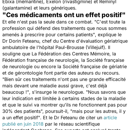
Ebixa (mémantine), Exelon (rivastigmine) et Reminyl
(galantamine) et leurs génériques.
"Ces médicaments ont un effet positif"
Et elle n'est pas la seule dans ce combat. "
C'est toute la
profession qui défend des traitements que nous sommes
amenés à prescrire pour certains patients"
, explique le
Dr Dorin Feteanu, chef du Centre d'évaluation gériatrique
ambulatoire de l'hôpital Paul-Brousse (Villejuif). Il
souligne que La Fédération des Centres Mémoire, la
Fédération française de neurologie, la Société française
de neurologie ou encore la Société française de gériatrie
et de gérontologie font partie des auteurs du recours.
"Bien sûr ces traitements n'ont pas une grande efficacité
mais devant une maladie aussi grave, c'est déjà
beaucoup !"
, s'insurge le neurologue.
"Nous savons que
leur indication est limitée à certains stades de la maladie
et que le suivi va montrer qu'ils ne fonctionnent pas pour
30% des patients",
poursuit-il,
"mais pour les autres, il y
a un effet positif"
. Et le Dr Feteanu de citer un
article
publié en juin 2018
par le réseau scientifique