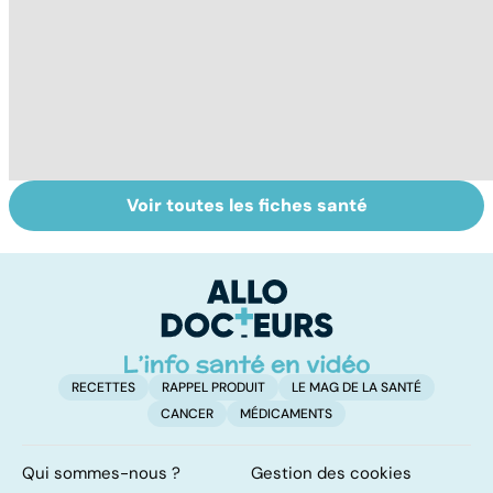
Voir toutes les fiches santé
Comment
Accident
C
maîtriser le
vasculaire
m
bégaiement ?
cérébral : l'enfant
également
touché
RECETTES
RAPPEL PRODUIT
LE MAG DE LA SANTÉ
CANCER
MÉDICAMENTS
Qui sommes-nous ?
Gestion des cookies